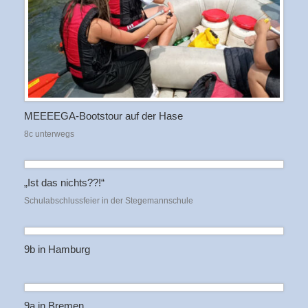
MEEEEGA-Bootstour auf der Hase
8c unterwegs
„Ist das nichts??!“
Schulabschlussfeier in der Stegemannschule
9b in Hamburg
9a in Bremen