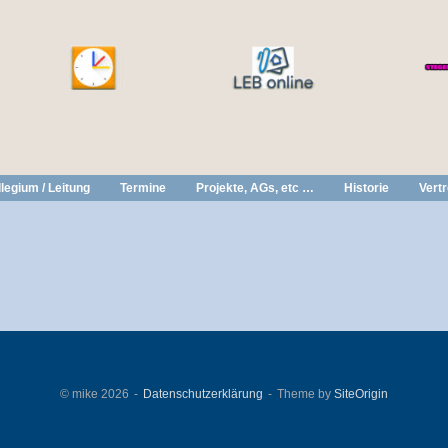
legium / Leitung
Termine
Projekte, AGs, etc …
Historie
Vert
© mike 2026
Datenschutzerklärung
Theme by
SiteOrigin