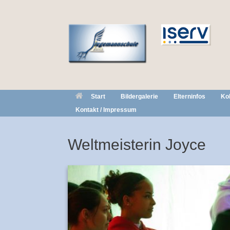
Zum
Inhalt
springen
Start
Bildergalerie
Elterninfos
Ko
Kontakt / Impressum
Weltmeisterin Joyce