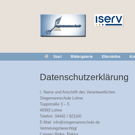
Zum
Inhalt
springen
Start
Bildergalerie
Elterninfos
Kol
Datenschutzerklärung
I. Name und Anschrift des Verantwortlichen
Stegemannschule Lohne
Toppstraße 3 – 5
49393 Lohne
Telefon: 04442 / 921160
E-Mail: info@stegemannschule.de
Vertretungsberechtigt
Carsten Ripke, Rektor