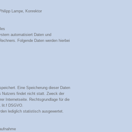
Philipp Lampe, Konrektor
iles
System automatisiert Daten und
echners. Folgende Daten werden hierbei
speichert. Eine Speicherung dieser Daten
utzers findet nicht statt. Zweck der
er Internetseite. Rechtsgrundlage für die
1 lit.f DSGVO.
en lediglich statistisch ausgewertet.
taufnahme