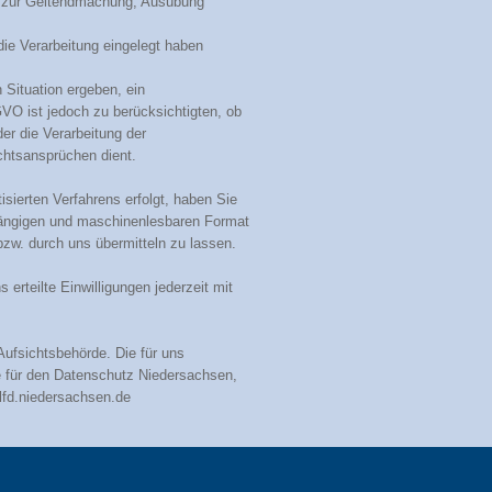
se zur Geltendmachung, Ausübung
e Verarbeitung eingelegt haben
 Situation ergeben, ein
O ist jedoch zu berücksichtigten, ob
er die Verarbeitung der
htsansprüchen dient.
tisierten Verfahrens erfolgt, haben Sie
ängigen und maschinenlesbaren Format
bzw. durch uns übermitteln zu lassen.
rteilte Einwilligungen jederzeit mit
ufsichtsbehörde. Die für uns
e für den Datenschutz Niedersachsen,
lfd.niedersachsen.de