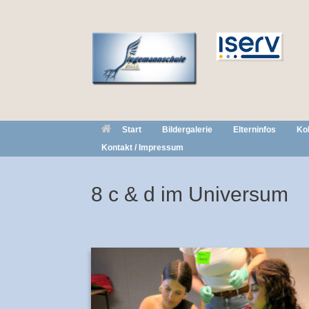
Zum
Inhalt
springen
Start
Bildergalerie
Elterninfos
Ko
Kontakt / Impressum
8 c & d im Universum