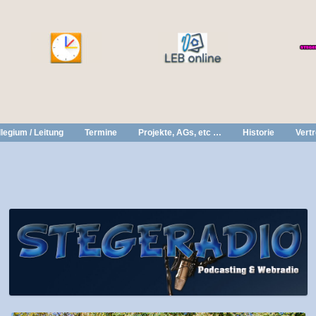
legium / Leitung
Termine
Projekte, AGs, etc …
Historie
Vert