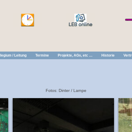
legium / Leitung
Termine
Projekte, AGs, etc …
Historie
Vert
Fotos: Dinter / Lampe