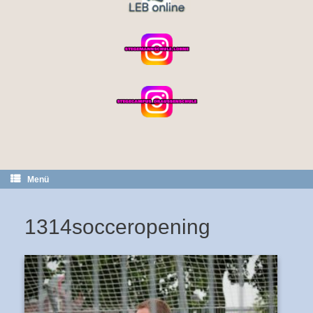
Menü
1314socceropening