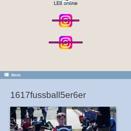
Menü
1617fussball5er6er