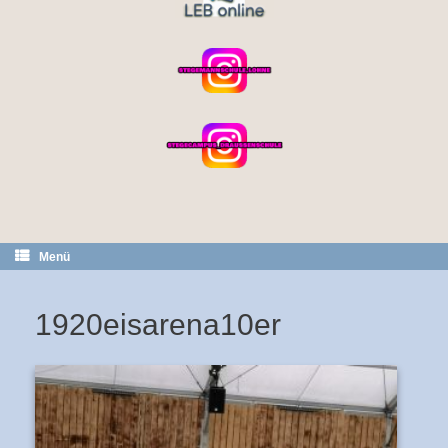
Menü
1920eisarena10er