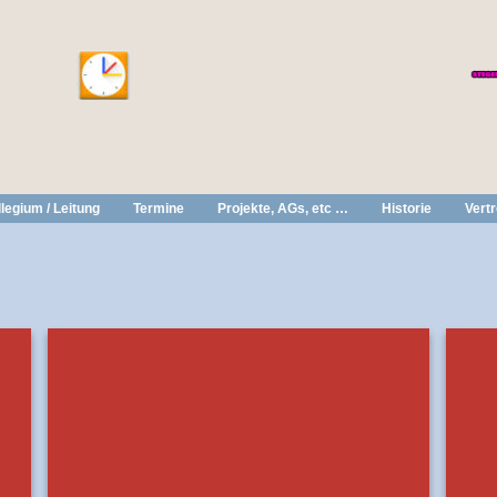
legium / Leitung
Termine
Projekte, AGs, etc …
Historie
Vert