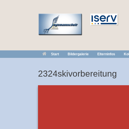
Zum
Inhalt
springen
Start
Bildergalerie
Elterninfos
Kol
2324skivorbereitung