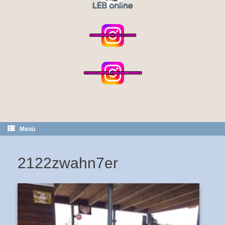
Menü
2122zwahn7er