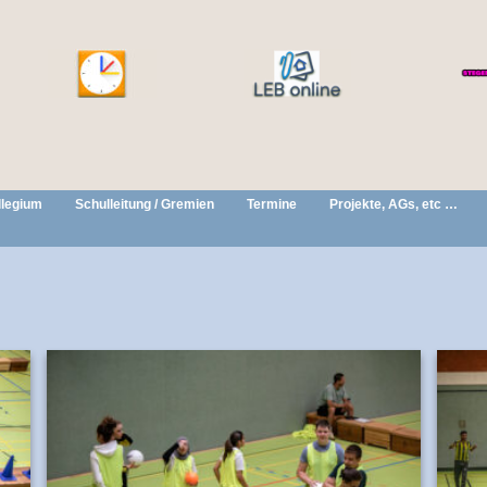
llegium
Schulleitung / Gremien
Termine
Projekte, AGs, etc …