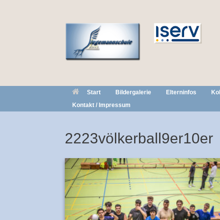
Zum
Inhalt
springen
Start
Bildergalerie
Elterninfos
Ko
Kontakt / Impressum
2223völkerball9er10er