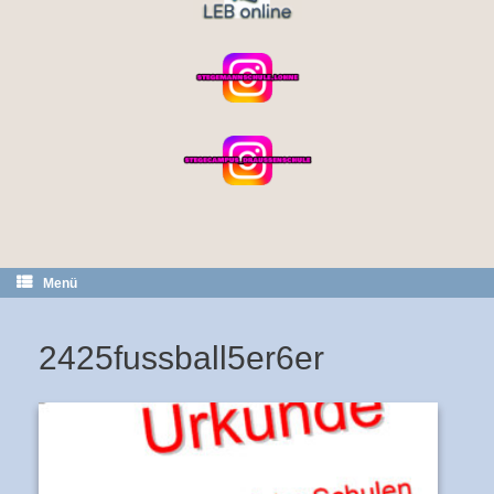
Menü
2425fussball5er6er