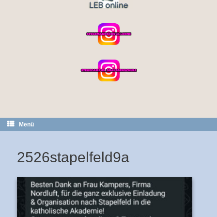
Menü
2526stapelfeld9a