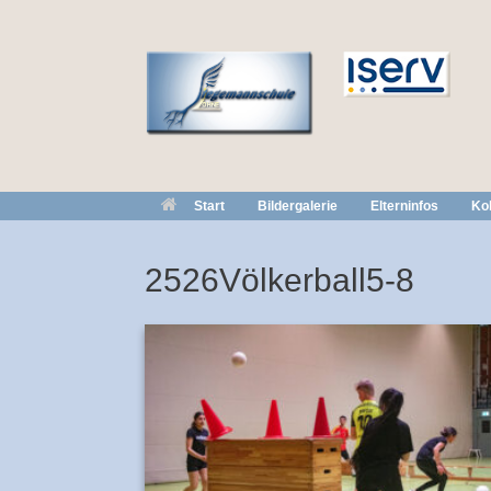
Zum
Inhalt
springen
Start
Bildergalerie
Elterninfos
Kol
2526Völkerball5-8