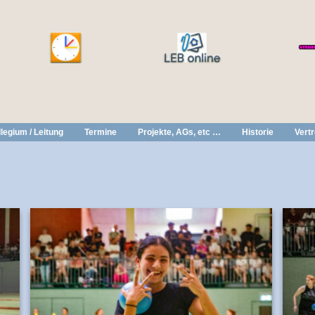
legium / Leitung
Termine
Projekte, AGs, etc …
Historie
Vert