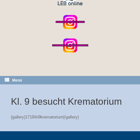
Menü
Kl. 9 besucht Krematorium
{gallery}1718/kl9krematorium{/gallery}