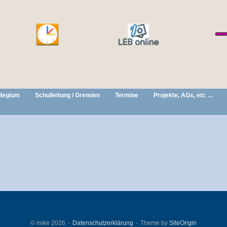
llegium
Schulleitung / Gremien
Termine
Projekte, AGs, etc …
© mike 2026
Datenschutzerklärung
Theme by
SiteOrigin