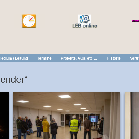
legium / Leitung
Termine
Projekte, AGs, etc …
Historie
Vert
lender“