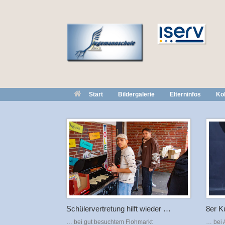
Zum
Inhalt
springen
Start
Bildergalerie
Elterninfos
Kol
Schülervertretung hilft wieder …
8er K
… bei gut besuchtem Flohmarkt
… bei A