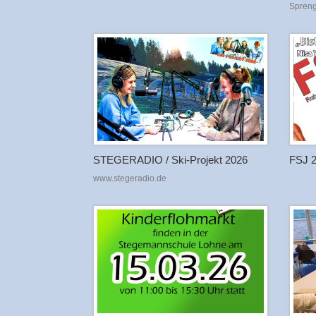
Spren
STEGERADIO / Ski-Projekt 2026
FSJ 2
www.stegeradio.de