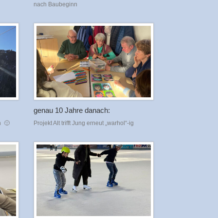
nach Baubeginn
genau 10 Jahre danach:
n 🙂
Projekt Alt trifft Jung erneut „warhol“-ig