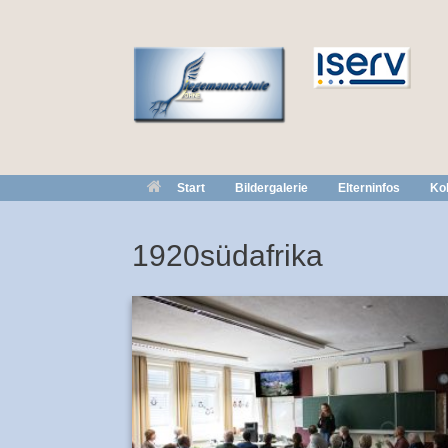
Zum
Inhalt
springen
Start
Bildergalerie
Elterninfos
Kol
1920südafrika