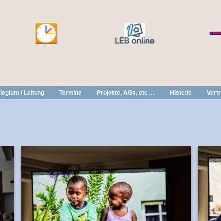
legium / Leitung
Termine
Projekte, AGs, etc …
Historie
Vert