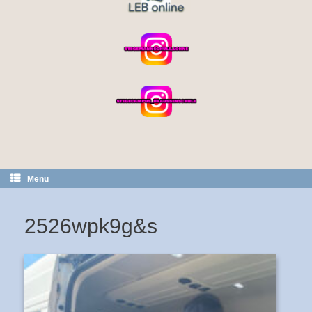
Menü
2526wpk9g&s